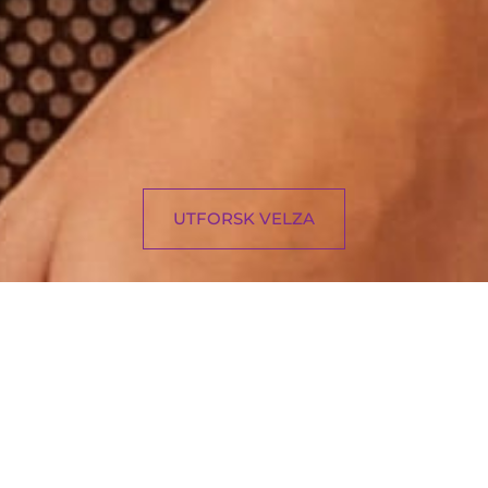
UTFORSK VELZA
Velza utvikler produkter for
intimt velvære og
tilstedeværelse i kroppen
Utviklet for kvinner som ønsker å gjenknytte kontakten
med lysten sin i et rolig og trygt tempo – uten press,
uten prestasjon.